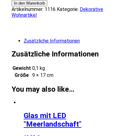
mit
In den Warenkorb
LED
Artikelnummer:
1116
Kategorie:
Dekorative
"Meerlandschaft"
Wohnartikel
Menge
Zusätzliche Informationen
Zusätzliche Informationen
Gewicht
0,1 kg
Größe
9 × 17 cm
You may also like…
Glas mit LED
"Meerlandschaft"