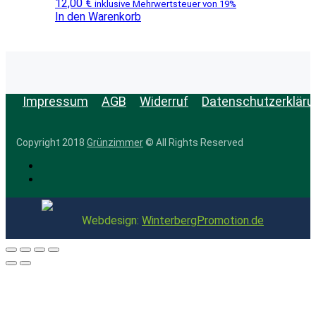
12,00
€
inklusive Mehrwertsteuer von 19%
In den Warenkorb
Impressum
AGB
Widerruf
Datenschutzerkläru
Copyright 2018
Grünzimmer
© All Rights Reserved
Webdesign:
WinterbergPromotion.de