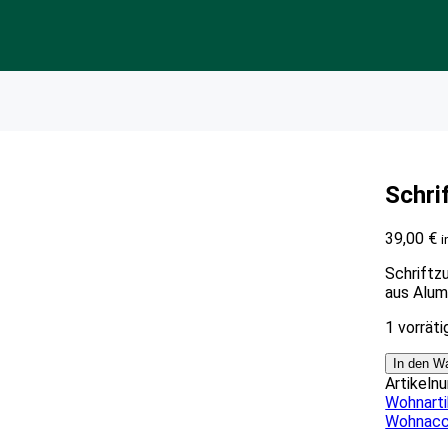
Schri
39,00
€
i
Schriftz
aus Alum
1 vorräti
In den W
Artikeln
Wohnarti
Wohnacc