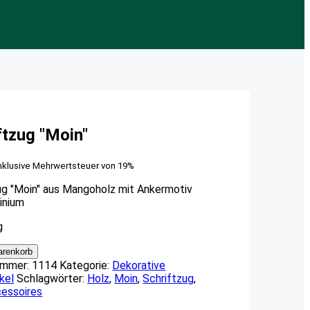
ftzug "Moin"
nklusive Mehrwertsteuer von 19%
ug "Moin" aus Mangoholz mit Ankermotiv
inium
g
arenkorb
ummer:
1114
Kategorie:
Dekorative
kel
Schlagwörter:
Holz
,
Moin
,
Schriftzug
,
essoires