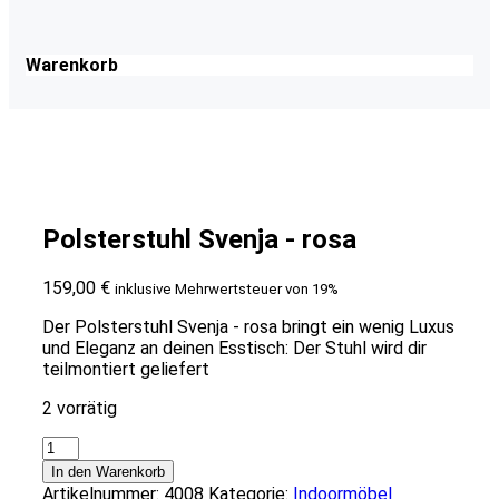
Warenkorb
Polsterstuhl Svenja - rosa
159,00
€
inklusive Mehrwertsteuer von 19%
Der Polsterstuhl Svenja - rosa bringt ein wenig Luxus
und Eleganz an deinen Esstisch: Der Stuhl wird dir
teilmontiert geliefert
2 vorrätig
Polsterstuhl
Svenja
In den Warenkorb
-
Artikelnummer:
4008
Kategorie:
Indoormöbel