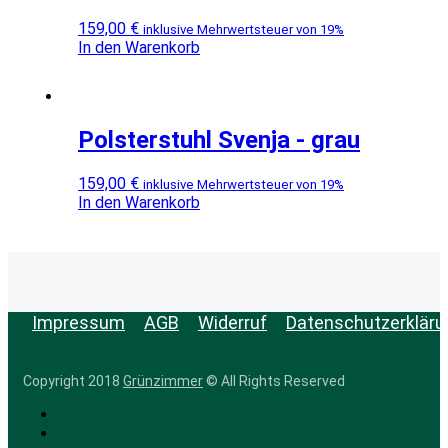
159,00
€
inklusive Mehrwertsteuer von 19%
In den Warenkorb
Polsterstuhl Svenja - grau
159,00
€
inklusive Mehrwertsteuer von 19%
In den Warenkorb
Impressum
AGB
Widerruf
Datenschutzerkläru
Copyright 2018
Grünzimmer
© All Rights Reserved