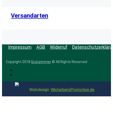
Versandarten
Impressum
AGB
Widerruf
Datenschutzerkläru
Copyright 2018
Grünzimmer
© All Rights Reserved
Webdesign:
WinterbergPromotion.de