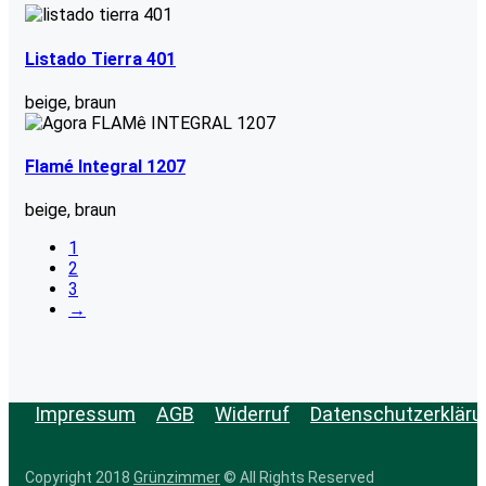
Listado Tierra 401
beige
,
braun
Flamé Integral 1207
beige
,
braun
1
2
3
→
Impressum
AGB
Widerruf
Datenschutzerkläru
Copyright 2018
Grünzimmer
© All Rights Reserved